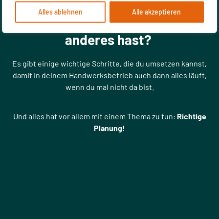
Was muss passieren, damit du
Alles ablehnen
Alle akzeptieren
als Chef wieder
mehr Zeit für
anderes hast?
Es gibt einige wichtige Schritte, die du umsetzen kannst,
damit in deinem Handwerksbetrieb auch dann alles läuft,
wenn du mal nicht da bist.
Und alles hat vor allem mit einem Thema zu tun:
Richtige
Planung!